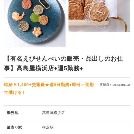
【有名えびせんべいの販売・品出しのお仕
事】髙島屋横浜店♦週5勤務♦
時給￥1,400+交通費★週5日勤務♦即日～長期
更新日：2024.05.10
で働ける！
勤務地
髙島屋横浜店
最寄り駅
横浜駅