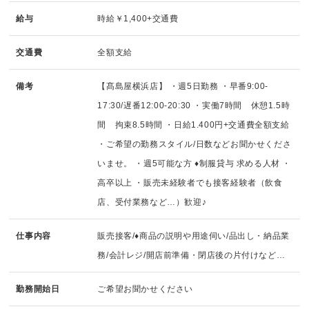
給与
時給￥1,400+交通費
交通費
全額支給
備考
【髙島屋横浜店】 ・週5日勤務 ・早番9:00-
17:30/遅番12:00-20:30 ・実働7時間 休憩1.5時
間 拘束8.5時間 ・日給1.400円+交通費全額支給
・ご希望の勤務スタイル/日数などお聞かせくださ
いませ。 ・週5可能な方 ♦制服貸与 求める人材 ・
高卒以上 ・販売未経験者でも接客経験者（飲食
店、受付業務など…）歓迎♪
仕事内容
販売接客/♦商品の説明や用途伺い/品出し・納品業
務/会計レジ/開店前準備・閉店後の片付けなど…
勤務開始日
ご希望お聞かせください