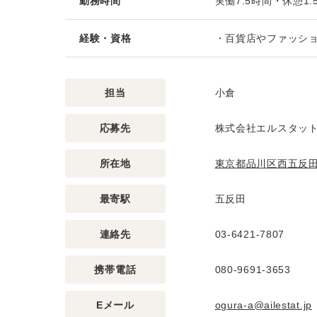
勤務時間
実働7.5時間・休憩1
経験・資格
・百貨店やファッシ
担当
小倉
応募先
株式会社エルスタッ
所在地
東京都品川区西五反田2
最寄駅
五反田
連絡先
03-6421-7807
携帯電話
080-9691-3653
Eメール
ogura-a@ailestat.jp