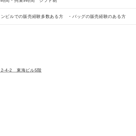
.5時間・拘束9時間 シフト制
ョンビルでの販売経験多数ある方 ・バッグの販売経験のある方
ト
-4-2 東海ビル5階