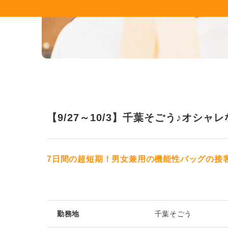
【9/27～10/3】千葉そごう♪オシ
7日間の超短期！男女兼用の機能性バッグの接
勤務地
千葉そごう