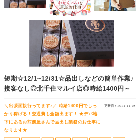
短期☆12/1~12/31☆品出しなどの簡単作業♪
接客なし◎北千住マルイ店◎時給1400円～
＼出張面接行ってます♪／ 時給1400円でしっ
更新日：2021.11.05
かり稼げる！交通費も全額出ます！ ★デパ地
下にあるお煎餅屋さんで品出し業務のお仕事に
なります★