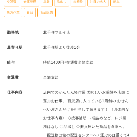
交通費
倉庫管理
単発
品出し
未経験
注目の求人
簡単
裏方作業
食品
食品販売
勤務地
北千住マルイ店
最寄り駅
北千住駅より徒歩1分
給与
時給1400円+交通費全額支給
交通費
全額支給
仕事内容
店内でのかんたん軽作業 美味しいお煎餅を店頭に
運ぶお仕事。 百貨店に入っている1店舗の おせん
べい屋さんだけを担当して頂きます！ 《具体的な
お仕事内容》 ◇接客補助 →袋詰めなど、レジ業
務はなし ◇品出し ◇搬入届いた商品を倉庫へ。
配送物は館の配送センターへ♪ 運ぶのは重くて4