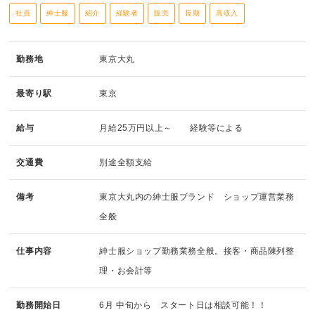
社員
紳士服
紹介
経験者
販売
長期
高収入
勤務地
東京大丸
最寄り駅
東京
給与
月給25万円以上～ 経験等による
交通費
別途全額支給
備考
東京大丸内の紳士服ブランド ショップ運営業務
全般
仕事内容
紳士服ショップ勤務業務全般。接客・商品陳列整
理・お会計等
勤務開始日
6月 中旬から スタート日は相談可能！！