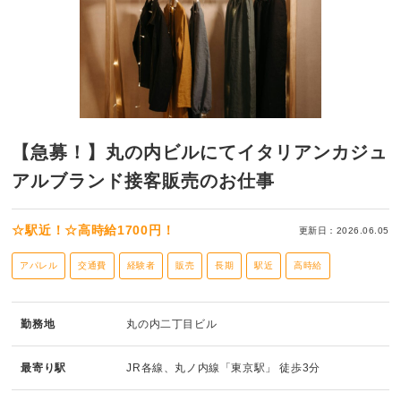
【急募！】丸の内ビルにてイタリアンカジュ
アルブランド接客販売のお仕事
☆駅近！☆高時給1700円！
更新日：2026.06.05
アパレル
交通費
経験者
販売
長期
駅近
高時給
勤務地
丸の内二丁目ビル
最寄り駅
JR各線、丸ノ内線「東京駅」 徒歩3分