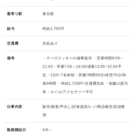
最寄り駅
東京駅
給与
時給1,700円
交通費
支給あり
備考
・チーズクッキーの催事販売 ・営業時間8:00～
21:00・早番7:00～16:00/遅番13:00~22:00予
定・1日6~7名体制・実働7時間50分/休憩70分/拘
束9時間 ・時給1,700円+交通費支給 ・制服の貸与
有・ネイル/アクセサリー不可
仕事内容
販売/接客/声出し/試食提供/レジ/商品補充/店頭整
理
勤務開始日
4/6～