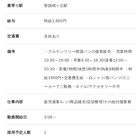
最寄り駅
聖蹟桜ヶ丘駅
給与
時給1,600円
交通費
支給あり
備考
・グルテンフリー韓国パンの接客販売 ・営業時間
10:00～20:00・早番9:30～18:30/遅番12:00～
20:30・実働7時間/休憩1時間半/拘束8時間半 ・時
給1600円+交通費支給 ・白シャツ/黒パンツ/スニ
ーカーでご勤務・ネイル/アクセサリー不可
仕事内容
販売接客/レジ/商品補充/店頭整理/その他付随業務
勤務開始日
3/28～
採用予定人数
1