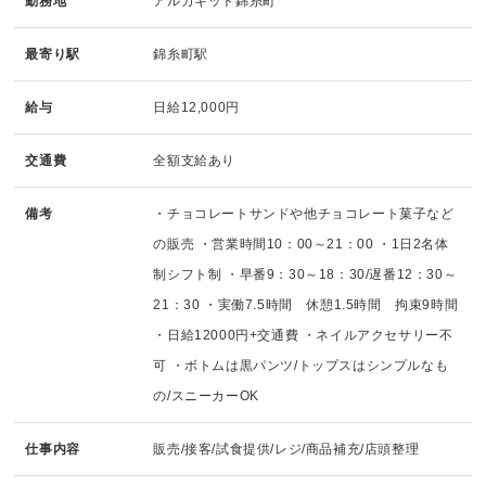
勤務地
アルカキット錦糸町
最寄り駅
錦糸町駅
給与
日給12,000円
交通費
全額支給あり
備考
・チョコレートサンドや他チョコレート菓子など
の販売 ・営業時間10：00～21：00 ・1日2名体
制シフト制 ・早番9：30～18：30/遅番12：30～
21：30 ・実働7.5時間 休憩1.5時間 拘束9時間
・日給12000円+交通費 ・ネイルアクセサリー不
可 ・ボトムは黒パンツ/トップスはシンプルなも
の/スニーカーOK
仕事内容
販売/接客/試食提供/レジ/商品補充/店頭整理