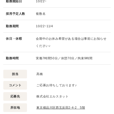
勤務開始日
10/22~
採用予定人数
複数名
勤務期間
10/22~11/4
休日・休暇
会期中のお休み希望がある場合は事前にお知らせ
ください♪
勤務時間
実働7時間50分／休憩70分／拘束9時間
担当
髙橋
コメント
ご応募お待ちしております♪
応募先
株式会社エルスタット
所在地
東京都品川区西五反田2-4-2 5階