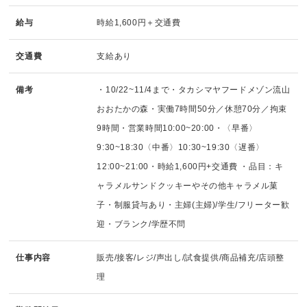
給与
時給1,600円＋交通費
交通費
支給あり
備考
・10/22~11/4まで・タカシマヤフードメゾン流山
おおたかの森・実働7時間50分／休憩70分／拘束
9時間・営業時間10:00~20:00・〈早番〉
9:30~18:30〈中番〉10:30~19:30〈遅番〉
12:00~21:00・時給1,600円+交通費 ・品目：キ
ャラメルサンドクッキーやその他キャラメル菓
子・制服貸与あり・主婦(主婦)/学生/フリーター歓
迎・ブランク/学歴不問
仕事内容
販売/接客/レジ/声出し/試食提供/商品補充/店頭整
理