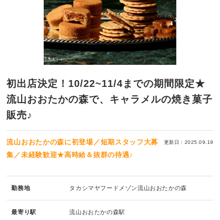
初出店決定！10/22~11/4までの期間限定★
流山おおたかの森で、キャラメルの焼き菓子
販売♪
流山おおたかの森に初登場／短期スタッフ大募
更新日：2025.09.19
集／未経験歓迎★高時給＆抜群の待遇♪
勤務地
タカシマヤフードメゾン流山おおたかの森
最寄り駅
流山おおたかの森駅