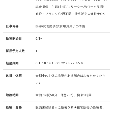
試食提供・主婦(主婦)/フリーター/Wワーク/副業
歓迎・ブランク/学歴不問・接客販売未経験者OK
仕事内容
接客/試食提供/試食用お菓子の準備
勤務開始日
6/1~
採用予定人数
1
勤務期間
6/1.7.8.14.15.21.22.28.29 7/5.6
休日・休暇
会期中のお休み希望がある場合はお知らせくださ
い♪
勤務時間
実働7時間50分、休憩70分、拘束9時間
経験・資格
販売未経験者もご応募ＯＫ★接客販売の経験者、