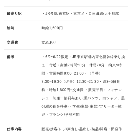
最寄り駅
・JR各線/東京駅・東京メトロ三田線/大手町駅
給与
時給1,600円
交通費
支給あり
備考
・6/2~6/22限定・JR東京駅構内東北新幹線乗り換
え口付近・実働7時間50分 休憩70分 拘束9時
間・営業時間8:00~21:00・〈早番〉
7:30~16:30〈遅番〉12:30~21:30・週3~5日勤
務・時給1,600円+交通費 ・販売品目：フィナン
シェ・制服一部貸与あり(黒パンツ、白シャツ、黒
or紺の靴を持参)・学生/主婦(主婦)/フリーター歓
迎・ブランク/学歴不問
仕事内容
販売/接客/レジ/声出し/品出し/納品/開店・閉店作