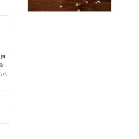
 拘
勤務・
紺の