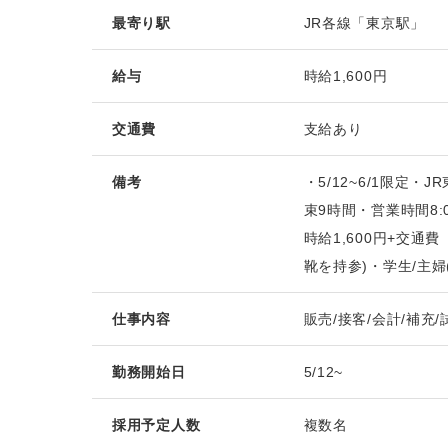
最寄り駅
JR各線「東京駅」
給与
時給1,600円
交通費
支給あり
備考
・5/12~6/1限定
束9時間・営業時間8:00
時給1,600円+交通
靴を持参)・学生/主婦
仕事内容
販売/接客/会計/補充
勤務開始日
5/12~
採用予定人数
複数名