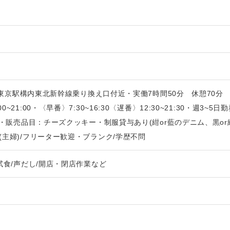
・JR東京駅構内東北新幹線乗り換え口付近・実働7時間50分 休憩70分
~21:00・〈早番〉7:30~16:30〈遅番〉12:30~21:30・週3~5日
費 ・販売品目：チーズクッキー・制服貸与あり(紺or藍のデニム、黒or
(主婦)/フリーター歓迎・ブランク/学歴不問
/試食/声だし/開店・閉店作業など