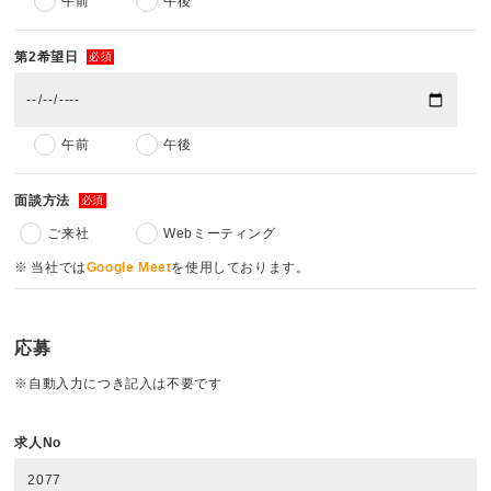
午前
午後
第2希望日
必須
午前
午後
面談方法
必須
ご来社
Webミーティング
当社では
Google Meet
を使用しております。
応募
※自動入力につき記入は不要です
求人No