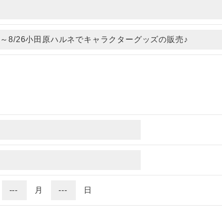
年
月
日